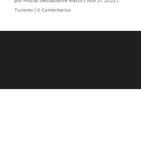
por
Hostal Restaurante Marzo
|
Nov 21, 2022
|
Turismo
|
0 Comentarios
Descubre el parque
de la memoria