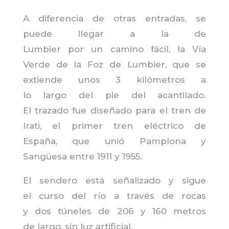
A
diferencia
de otras entradas, se
puede
llegar
a la de
Lumbier
por
un
camino
fácil, la Vía
Verde de la Foz de Lumbier,
que
se
extiende unos 3 kilómetros a
lo
largo
del
pie
del
acantilado
.
El
trazado
fue diseñado
para
el
tren
de
Irati, el primer
tren
eléctrico de
España,
que
unió Pamplona y
Sangüesa
entre
1911 y 1955.
El
sendero
está señalizado y sigue
el
curso
del río a través de rocas
y
dos
túneles de 206 y 160 metros
de
largo
,
sin
luz
artificial.