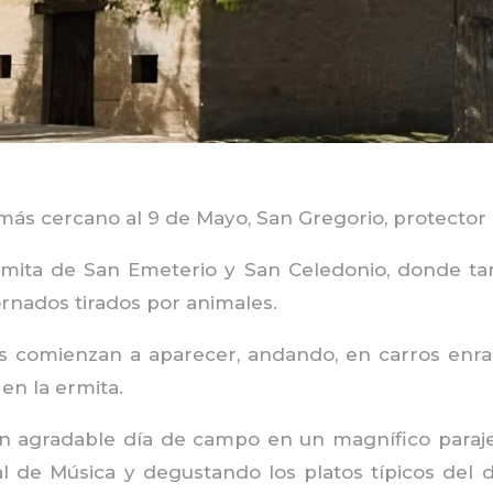
 más cercano al 9 de Mayo, San Gregorio, protecto
ermita de San Emeterio y San Celedonio, donde t
rnados tirados por animales.
s comienzan a aparecer, andando, en carros enra
 en la ermita.
n agradable día de campo en un magnífico paraje 
de Música y degustando los platos típicos del día